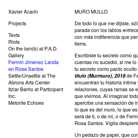
Xavier Acarín
MURO MULLO
Projects
De todo lo que me dijiste, só
parada con los labios entrec
Texts
con más indiferencia que pen
Riots
tierra.
On the lam(b) at P.A.D.
Gallery
Escribiste tu secreto como qu
Fermín Jimenez Landa
cuentas no sucedió, si me lo 
en Rosa Santos
tu secreto como pacto ocult
Settle/Unsettle at The
título (Murmuro), 2018
de F
Abrons Arts Center
encuentran tu historia íntima
Itziar Barrio at Participant
relaciones, cuyas ramas se e
Inc.
que vivimos. Al imaginar tod
Metorite Echoes
apercibe una sensación de in
lo que es del muro, lo que es 
será de ti, o de mí, o de Ferm
Rosa Santos. Vigila despierto
Un pedazo de papel, que cont