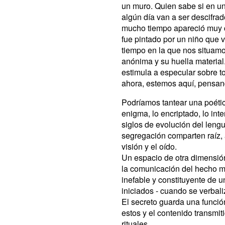
un muro. Quien sabe si en un s
algún día van a ser descifr
mucho tiempo apareció muy ce
fue pintado por un niño que v
tiempo en la que nos situamo
anónima y su huella material
estimula a especular sobre t
ahora, estemos aquí, pensand
Podríamos tantear una poétic
enigma, lo encriptado, lo int
siglos de evolución del leng
segregación comparten raíz, a
visión y el oído.
Un espacio de otra dimensión
la comunicación del hecho má
inefable y constituyente de u
iniciados - cuando se verbali
El secreto guarda una funció
estos y el contenido transmit
rituales